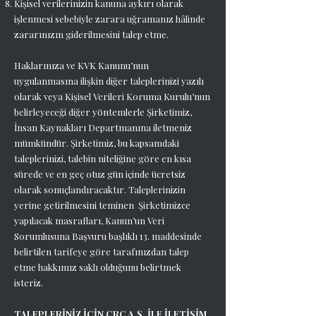
Kişisel verilerinizin kanuna aykırı olarak
işlenmesi sebebiyle zarara uğramanız hâlinde
zararınızın giderilmesini talep etme.
Haklarınıza ve KVK Kanunu’nun
uygulanmasına ilişkin diğer taleplerinizi yazılı
olarak veya Kişisel Verileri Koruma Kurulu’nun
belirleyeceği diğer yöntemlerle Şirketimiz,
İnsan Kaynakları Departmanına iletmeniz
mümkündür. Şirketimiz, bu kapsamdaki
taleplerinizi, talebin niteliğine göre en kısa
sürede ve en geç otuz gün içinde ücretsiz
olarak sonuçlandıracaktır. Taleplerinizin
yerine getirilmesini teminen Şirketimizce
yapılacak masrafları, Kanun’un Veri
Sorumlusuna Başvuru başlıklı 13. maddesinde
belirtilen tarifeye göre tarafınızdan talep
etme hakkımız saklı olduğunu belirtmek
isteriz.
TALEPLERİNİZ İÇİN CRC A.Ş. İLE İLETİŞİM