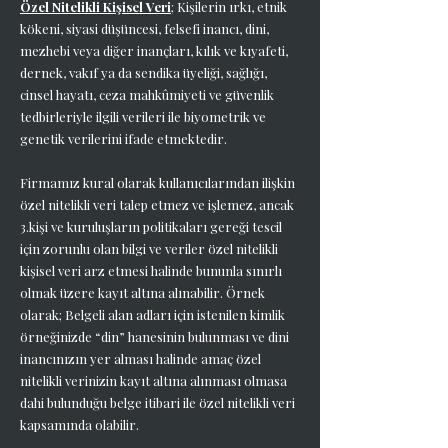
Özel Nitelikli Kişisel Veri
; Kişilerin ırkı, etnik
kökeni, siyasi düşüncesi, felsefi inancı, dini,
mezhebi veya diğer inançları, kılık ve kıyafeti,
dernek, vakıf ya da sendika üyeliği, sağlığı,
cinsel hayatı, ceza mahkûmiyeti ve güvenlik
tedbirleriyle ilgili verileri ile biyometrik ve
genetik verilerini ifade etmektedir.
Firmamız kural olarak kullanıcılarından ilişkin
özel nitelikli veri talep etmez ve işlemez, ancak
3.kişi ve kuruluşların politikaları gereği tescil
için zorunlu olan bilgi ve veriler özel nitelikli
kişisel veri arz etmesi halinde bununla sınırlı
olmak üzere kayıt altına alınabilir. Örnek
olarak; Belgeli alan adları için istenilen kimlik
örneğinizde “din” hanesinin bulunması ve dini
inancınızın yer alması halinde amaç özel
nitelikli verinizin kayıt altına alınması olmasa
dahi bulunduğu belge itibari ile özel nitelikli veri
kapsamında olabilir.