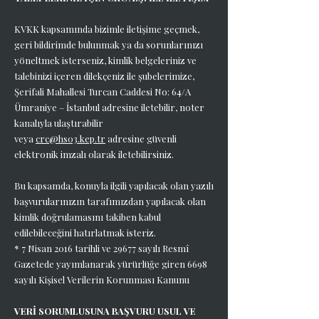
KVKK kapsamında bizimle iletişime geçmek,
geri bildirimde bulunmak ya da sorunlarınızı
yöneltmek isterseniz, kimlik belgeleriniz ve
talebinizi içeren dilekçeniz ile şubelerimize,
Şerifali Mahallesi Turcan Caddesi No: 64/A
Ümraniye – İstanbul adresine iletebilir, noter
kanalıyla ulaştırabilir
veya
crc@hs03.kep.tr
adresine güvenli
elektronik imzalı olarak iletebilirsiniz.
Bu kapsamda, konuyla ilgili yapılacak olan yazılı
başvurularınızın tarafımızdan yapılacak olan
kimlik doğrulamasını takiben kabul
edilebileceğini hatırlatmak isteriz.
* 7 Nisan 2016 tarihli ve 29677 sayılı Resmî
Gazetede yayımlanarak yürürlüğe giren 6698
sayılı Kişisel Verilerin Korunması Kanunu
VERİ SORUMLUSUNA BAŞVURU USUL VE